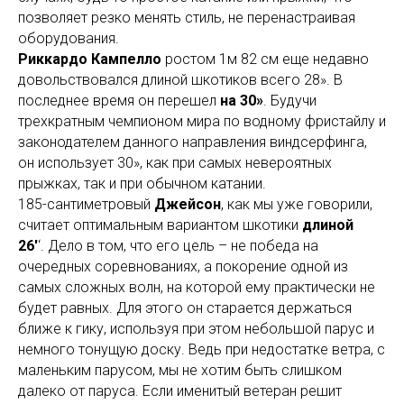
позволяет резко менять стиль, не перенастраивая
оборудования.
Риккардо Кампелло
ростом 1м 82 см еще недавно
довольствовался длиной шкотиков всего 28». В
последнее время он перешел
на 30»
. Будучи
трехкратным чемпионом мира по водному фристайлу и
законодателем данного направления виндсерфинга,
он использует 30», как при самых невероятных
прыжках, так и при обычном катании.
185-сантиметровый
Джейсон
, как мы уже говорили,
считает оптимальным вариантом шкотики
длиной
26′
‘. Дело в том, что его цель – не победа на
очередных соревнованиях, а покорение одной из
самых сложных волн, на которой ему практически не
будет равных. Для этого он старается держаться
ближе к гику, используя при этом небольшой парус и
немного тонущую доску. Ведь при недостатке ветра, с
маленьким парусом, мы не хотим быть слишком
далеко от паруса. Если именитый ветеран решит