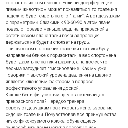
сползет слишком высоко. Если виндсерфер еще и
пивным животиком может похвалиться, то трапеция
надежно будет сидеть на его “талии”. А вот девушкам
с параметрами, близкими к 90-60-90 в этом плане
повезло гораздо меньше, ведь на прекрасной в
эстетическом плане талии поясная трапеция
держаться не будет и сползет на грудь.
При высоком положении трапеции шкотики будут
направлены ближе к горизонтали, а вес спортсмена
будет давить не на гик и шарнир, а на доску, что
весьма затрудняет глиссирование. Как мы уже
говорили – высокий уровень давления на шарнир
является ключевым фактором в вопросе
эффективного управления доской.
Как же быть фигуристым представительницам
прекрасного пола? Нередко тренера
советуют девушкам практиковать использование
сидячей трапеции. Почувствовав все преимущества
низко фиксируемого крюка, обучающиеся
виндсерфингу дамы могут в последующем