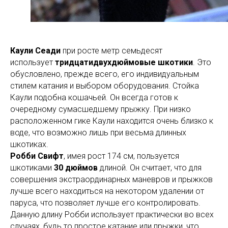
Каули Сеади
при росте метр семьдесят
использует
тридцатидвухдюймовые шкотики
. Это
обусловлено, прежде всего, его индивидуальным
стилем катания и выбором оборудования. Стойка
Каули подобна кошачьей. Он всегда готов к
очередному сумасшедшему прыжку. При низко
расположенном гике Каули находится очень близко к
воде, что возможно лишь при весьма длинных
шкотиках.
Робби Свифт
, имея рост 174 см, пользуется
шкотиками
30 дюймов
длиной. Он считает, что для
совершения экстраординарных маневров и прыжков
лучше всего находиться на некотором удалении от
паруса, что позволяет лучше его контролировать.
Данную длину Робби использует практически во всех
случаях, будь то простое катание или прыжки, что