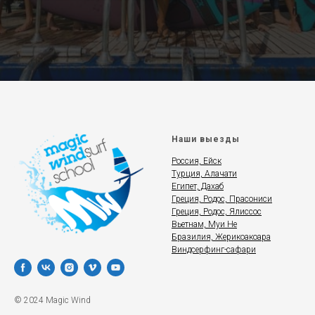
Наши выезды
Россия, Ейск
Турция, Алачати
Египет, Дахаб
Греция, Родос, Прасониси
Греция, Родос, Ялиссос
Вьетнам, Муи Не
Бразилия, Жерикоакоара
Виндсерфинг-сафари
© 2024 Magic Wind