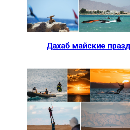
Дахаб майские празд