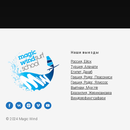
Наши выезды
Россия, Ейск
Турция, Алачати
Египет, Дахаб
Греция, Родос, Прасониси
Греция, Родос, Ялиссос
Вьетнам, Муи Не
Бразилия, Жерикоакоара
Виндсерфинг-сафари
© 2024 Magic Wind