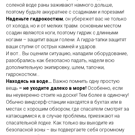
соленой воде раны заживают намного дольше,
поэтому будьте аккуратнее с ссадинами и порезами!
Наденьте гидрокостюм
, он убережет вас не только
от холода, но и от мелких травм. основным местом
ссадин являются ноги, поэтому гидрик с длинными
ногами – защитит ваши голени. А гидра-тапки защитят
ваши ступни от острых камней и ударов.
И вот… Вы оценили ситуацию, наладили оборудование,
разобрались как безопасно падать, надели всю
дополнительную экипировку, шлем, тапочки,
гидрокостюм…
Находясь на воде…
Важно помнить одну простую
вещь
– не уходите далеко в море!
Особенно, если
вы неуверенно стоите на доске! Тем более в одиночку!
Обычно виндсерф-станции находятся в бухтах или в
местах с хорошим обзором, где спасатели смотрят за
катающимися и, в случае проблемы, приезжают на
спасательной лодке. Как только вы выходите из
безопасной зоны – вы подвергаете себя огромному