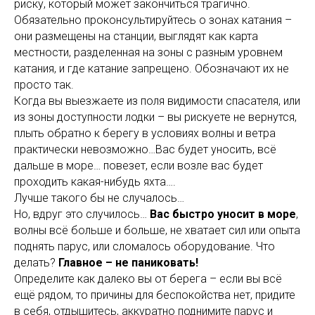
риску, который может закончиться трагично.
Обязательно проконсультируйтесь о зонах катания –
они размещены на станции, выглядят как карта
местности, разделенная на зоны с разным уровнем
катания, и где катание запрещено. Обозначают их не
просто так.
Когда вы выезжаете из поля видимости спасателя, или
из зоны доступности лодки – вы рискуете не вернутся,
плыть обратно к берегу в условиях волны и ветра
практически невозможно…Вас будет уносить, всё
дальше в море… повезет, если возле вас будет
проходить какая-нибудь яхта….
Лучше такого бы не случалось…
Но, вдруг это случилось…
Вас быстро уносит в море
,
волны всё больше и больше, не хватает сил или опыта
поднять парус, или сломалось оборудование. Что
делать?
Главное – не паниковать!
Определите как далеко вы от берега – если вы всё
ещё рядом, то причины для беспокойства нет, придите
в себя, отдышитесь, аккуратно поднимите парус и