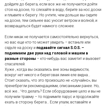
дойдите до берега, если все же не получается дойти
стоя на доске, то слезайте в воду, берите за нос доски
и плывите к берегу. Но учтите, чем дольше вы сидите
на доске, тем сильнее вас уносит ветром и волной, и
возвращаться будет намного сложнее.
Если никак не получается самостоятельно вернуться,
но вас еще кто-то может увидеть – встаньте или
сядьте на доску и
подавайте сигнал S.O.S. –
поднимаем две руки над головой и машем в
разные стороны
– кто-нибудь вас заметит и вызовет
спасателей.
Хуже , когда вы оказались вне зоны видимости,
вокруг нет никого и береговая линия еле видна…
Стоит сказать, что это произошло не «случайно», вы
пренебрегли рекомендациями, описанными ранее. Но,
всё же… Что делать? Если оборудование цело и вы не
получили травму – то поднимите парус и продолжайте
ехать в сторону берега… Если упали, вставайте и