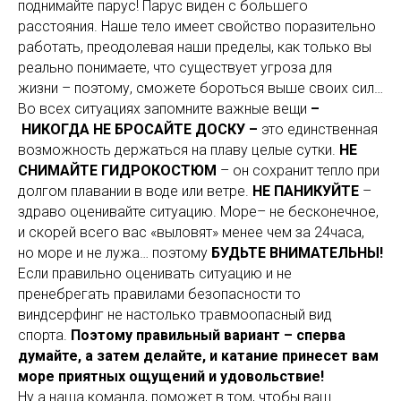
поднимайте парус! Парус виден с большего
расстояния. Наше тело имеет свойство поразительно
работать, преодолевая наши пределы, как только вы
реально понимаете, что существует угроза для
жизни – поэтому, сможете бороться выше своих сил…
Во всех ситуациях запомните важные вещи
–
НИКОГДА НЕ БРОСАЙТЕ ДОСКУ –
это единственная
возможность держаться на плаву целые сутки.
НЕ
СНИМАЙТЕ ГИДРОКОСТЮМ
– он сохранит тепло при
долгом плавании в воде или ветре.
НЕ ПАНИКУЙТЕ
–
здраво оценивайте ситуацию. Море– не бесконечное,
и скорей всего вас «выловят» менее чем за 24часа,
но море и не лужа… поэтому
БУДЬТЕ ВНИМАТЕЛЬНЫ!
Если правильно оценивать ситуацию и не
пренебрегать правилами безопасности то
виндсерфинг не настолько травмоопасный вид
спорта.
Поэтому правильный вариант – сперва
думайте, а затем делайте, и катание принесет вам
море приятных ощущений и удовольствие!
Ну а наша команда, поможет в том, чтобы ваш