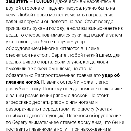
защитить – ГОЛОВУ!
Даже если вы находитесь в
другой стороне от падения паруса, нужно быть на
чеку. Любой порыв может изменить направление
падения паруса и он полетит на вас. Стоит всегда
прикрывать руками голову, а если вы выныриваете из
воды, то сперва поднимаются руки над водой а затем
уже голова, чтобы не получить удар
оборудованием.Многие катаются в шлеме –
стесняться не стоит. Берите, любой легкий шлем, для
водных видов спорта. Были случаи, когда люди
выходили в хоккейном шлеме, но это не
обязательно.Распространенная травма это
удар об
плавник ногой.
Плавник острый и может легко
разрубить кожу. Поэтому всегда помните о плавнике
и вашим размещении рядом с доской. Не стоит
агрессивно дергать рядом с ним ногами и
разворачивать посредством него доску (частая
ошибка водностартующих). Перенося оборудование
по берегу внимательнее ставьте доску вниз, что бы не
поставить плавником в ногу – при нахождении в