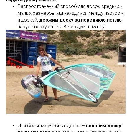
Распространенный способ для досок средних и
малых размеров: мы находимся между парусом
и доской,
держим доску за переднюю петлю
,
парус сверху за гик. Ветер дует в мачту.
Для больших учебных досок –
волочим доску