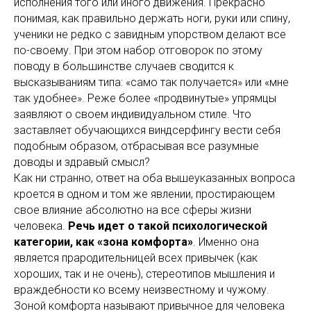
исполнения того или иного движения. Прекрасно
понимая, как правильно держать ноги, руки или спину,
ученики не редко с завидным упорством делают все
по-своему. При этом набор отговорок по этому
поводу в большинстве случаев сводится к
высказываниям типа: «само так получается» или «мне
так удобнее». Реже более «продвинутые» упрямцы
заявляют о своем индивидуальном стиле. Что
заставляет обучающихся виндсерфингу вести себя
подобным образом, отбрасывая все разумные
доводы и здравый смысл?
Как ни странно, ответ на оба вышеуказанных вопроса
кроется в одном и том же явлении, простирающем
свое влияние абсолютно на все сферы жизни
человека.
Речь идет о такой психологической
категории, как «зона комфорта»
. Именно она
является прародительницей всех привычек (как
хороших, так и не очень), стереотипов мышления и
враждебности ко всему неизвестному и чужому.
Зоной комфорта называют привычное для человека