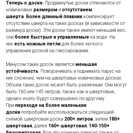
Теперь о доске.
Продвинутые доски отличаются от
новичковых
размером
и
отсутствием
шверта
.
Более длинный плавник
компенсирует
отсутствие шверта на таких досках (в зависимости от
размера доски). Эти доски также имеют меньший вес,
они
более быстрые и управляемые
на воде. На
них
есть ножные петли
для более легкого
управления доской на глиссировании.
Минусом таких досок является
меньшая
устойчивость
. Поворачивать и поднимать парус на
них сложнее, чем на швертовых новичковых досках.
Объем таких досок может быть различным. Они могут
быть 160 или 145 литров, также как и швертовые,
однако ехать будут совершенно по-другому.
При
переходе на более маленькие
доски
попробуйте воспользоваться следующей
схемой: швертовая доска
200+ литров
, затем
180+
швертовая
, далее
160+ швертовая
,
140-150+
безшвертовая
. Все это конечно зависит также от